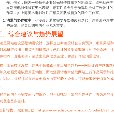
作。例如，国内一些领先企业如光线传媒旗下的彩条屋、追光动画等
在动漫电影领域有突出表现；也有许多专注于游戏动漫或广告设计的
作室，如上海美术电影制片厂相关团队或新兴的独立工作室。
沟通与协作效率
：动漫设计通常需要多次修改和迭代，选择那些注重
户反馈、能灵活调整的企业尤为重要。
三、综合建议与趋势展望
论是网站建设还是动漫设计，选择企业时都应结合自身预算、项目周期和
目标进行权衡。建议先明确需求，然后通过多渠道调研（如行业论坛、社
体推荐、直接咨询）筛选出几家候选企业，并进行详细沟通比较。
前，随着技术发展，这两个领域都呈现出融合趋势——网站建设中越来越
加入动画元素以提升互动性，而动漫设计也常借助网站进行作品展示和推
。因此，寻找那些在跨界创新方面有经验的企业，可能会带来更惊喜的成
。
择合适的企业需要耐心与细心，但一旦找到可靠的合作伙伴，将为您的项
功奠定坚实基础。
如若转载，请注明出处：http://www.suliaoguanglan.com/product/72.htm