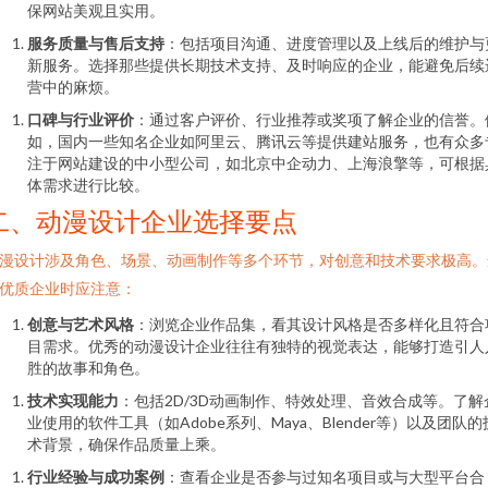
保网站美观且实用。
服务质量与售后支持
：包括项目沟通、进度管理以及上线后的维护与
新服务。选择那些提供长期技术支持、及时响应的企业，能避免后续
营中的麻烦。
口碑与行业评价
：通过客户评价、行业推荐或奖项了解企业的信誉。
如，国内一些知名企业如阿里云、腾讯云等提供建站服务，也有众多
注于网站建设的中小型公司，如北京中企动力、上海浪擎等，可根据
体需求进行比较。
二、动漫设计企业选择要点
漫设计涉及角色、场景、动画制作等多个环节，对创意和技术要求极高。
优质企业时应注意：
创意与艺术风格
：浏览企业作品集，看其设计风格是否多样化且符合
目需求。优秀的动漫设计企业往往有独特的视觉表达，能够打造引人
胜的故事和角色。
技术实现能力
：包括2D/3D动画制作、特效处理、音效合成等。了解
业使用的软件工具（如Adobe系列、Maya、Blender等）以及团队的
术背景，确保作品质量上乘。
行业经验与成功案例
：查看企业是否参与过知名项目或与大型平台合